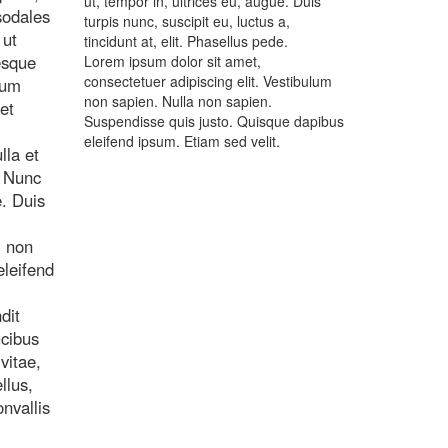
ut, tempor in, ultrices eu, augue. Duis
sodales
turpis nunc, suscipit eu, luctus a,
 ut
tincidunt at, elit. Phasellus pede.
esque
Lorem ipsum dolor sit amet,
consectetuer adipiscing elit. Vestibulum
ium
non sapien. Nulla non sapien.
et
Suspendisse quis justo. Quisque dapibus
eleifend ipsum. Etiam sed velit.
lla et
. Nunc
e. Duis
m non
eleifend
dit
ucibus
vitae,
llus,
nvallis