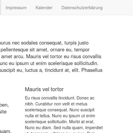
Impressum
Kalender
Datenschutzerklärung
purus nec sodales consequat, turpis justo
, pellentesque sit amet, ornare eu, tempor
amet arcu. Mauris vel tortor eu risus convallis
unc eu ipsum ut enim scelerisque sollicitudin.
cipit eu, luctus a, tincidunt at, elit. Phasellus
Mauris vel tortor
Eu risus convallis tincidunt. Donec ac
nibh. Curabitur non velit et metus
ben,
scelerisque consequat. Nunc suscipit
ite
nulla et tellus. Nunc eu ipsum ut enim
scelerisque sollicitudin. Morbi at erat.
Nunc eu diam. Sed nulla quam, imperdiet
quam,