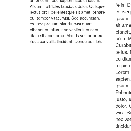
amet commodo sapien risus ut ipsum.
felis. 
Aliquam ultricies faucibus dolor. Quisque
consequ
lectus orci, pellentesque sit amet, ornare
ipsum. 
eu, tempor vitae, wisi. Sed accumsan,
est nec pretium blandit, wisi quam
sit ame
bibendum tellus, nec vestibulum sem
blandit
diam sit amet arcu. Mauris vel tortor eu
arcu. M
risus convallis tincidunt. Donec ac nibh.
Curabit
tellus.
eu diam
turpis 
Lorem i
sapien.
ipsum. 
Pellent
justo, 
dolor. 
wisi. S
nec ves
tincidu