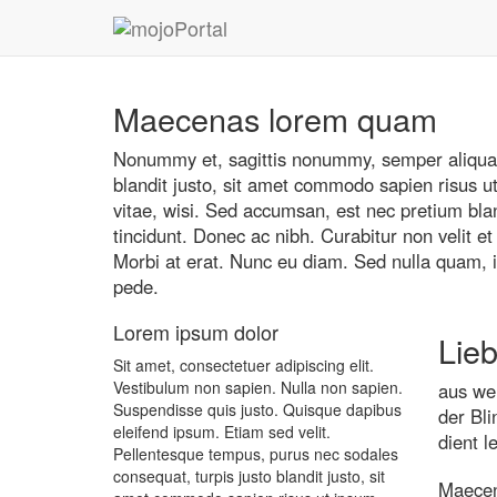
Maecenas lorem quam
Nonummy et, sagittis nonummy, semper aliquam, 
blandit justo, sit amet commodo sapien risus ut
vitae, wisi. Sed accumsan, est nec pretium bla
tincidunt. Donec ac nibh. Curabitur non velit e
Morbi at erat. Nunc eu diam. Sed nulla quam, imp
pede.
Lorem ipsum dolor
Lie
Sit amet, consectetuer adipiscing elit.
Vestibulum non sapien. Nulla non sapien.
aus we
Suspendisse quis justo. Quisque dapibus
der Bli
eleifend ipsum. Etiam sed velit.
dient l
Pellentesque tempus, purus nec sodales
consequat, turpis justo blandit justo, sit
Maecen