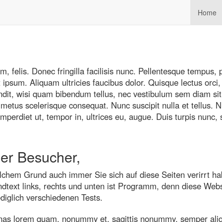
Home
felis. Donec fringilla facilisis nunc. Pellentesque tempus, 
 ipsum. Aliquam ultricies faucibus dolor. Quisque lectus orci
ndit, wisi quam bibendum tellus, nec vestibulum sem diam sit 
t metus scelerisque consequat. Nunc suscipit nulla et tellus. N
erdiet ut, tempor in, ultrices eu, augue. Duis turpis nunc, sus
ber Besucher,
lchem Grund auch immer Sie sich auf diese Seiten verirrt ha
ndtext links, rechts und unten ist Programm, denn diese Webs
ediglich verschiedenen Tests.
as lorem quam, nonummy et, sagittis nonummy, semper ali