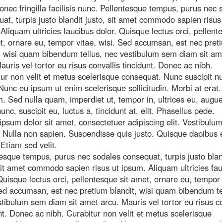
Donec fringilla facilisis nunc. Pellentesque tempus, purus nec 
at, turpis justo blandit justo, sit amet commodo sapien risus
Aliquam ultricies faucibus dolor. Quisque lectus orci, pellent
t, ornare eu, tempor vitae, wisi. Sed accumsan, est nec pret
, wisi quam bibendum tellus, nec vestibulum sem diam sit am
auris vel tortor eu risus convallis tincidunt. Donec ac nibh.
ur non velit et metus scelerisque consequat. Nunc suscipit nu
 Nunc eu ipsum ut enim scelerisque sollicitudin. Morbi at erat
. Sed nulla quam, imperdiet ut, tempor in, ultrices eu, augu
nunc, suscipit eu, luctus a, tincidunt at, elit. Phasellus pede.
psum dolor sit amet, consectetuer adipiscing elit. Vestibulu
 Nulla non sapien. Suspendisse quis justo. Quisque dapibus 
Etiam sed velit.
esque tempus, purus nec sodales consequat, turpis justo blan
sit amet commodo sapien risus ut ipsum. Aliquam ultricies fa
Quisque lectus orci, pellentesque sit amet, ornare eu, tempor 
ed accumsan, est nec pretium blandit, wisi quam bibendum te
tibulum sem diam sit amet arcu. Mauris vel tortor eu risus co
nt. Donec ac nibh. Curabitur non velit et metus scelerisque